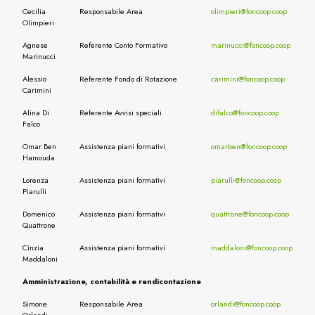
Cecilia
Responsabile Area
olimpieri@foncoop.coop
Olimpieri
Agnese
Referente Conto Formativo
marinucci@foncoop.coop
Marinucci
Alessio
Referente Fondo di Rotazione
carimini@foncoop.coop
Carimini
Alina Di
Referente Avvisi speciali
difalco@foncoop.coop
Falco
Omar Ben
Assistenza piani formativi
omarben@foncoop.coop
Hamouda
Lorenza
Assistenza piani formativi
piarulli@foncoop.coop
Piarulli
Domenico
Assistenza piani formativi
quattrone@foncoop.coop
Quattrone
Cinzia
Assistenza piani formativi
maddaloni@foncoop.coop
Maddaloni
Amministrazione, contabilità e rendicontazione
Simone
Responsabile Area
orlandi@foncoop.coop