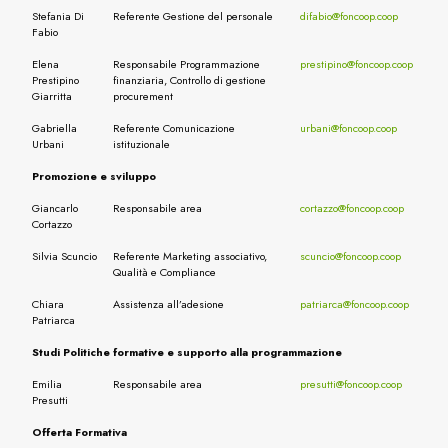
Stefania Di
Referente Gestione del personale
difabio@foncoop.coop
Fabio
Elena
Responsabile Programmazione
prestipino@foncoop.coop
Prestipino
finanziaria, Controllo di gestione
Giarritta
procurement
Gabriella
Referente Comunicazione
urbani@foncoop.coop
Urbani
istituzionale
Promozione e sviluppo
Giancarlo
Responsabile area
cortazzo@foncoop.coop
Cortazzo
Silvia Scuncio
Referente Marketing associativo,
scuncio@foncoop.coop
Qualità e Compliance
Chiara
Assistenza all’adesione
patriarca@foncoop.coop
Patriarca
Studi Politiche formative e supporto alla programmazione
Emilia
Responsabile area
presutti@foncoop.coop
Presutti
Offerta Formativa