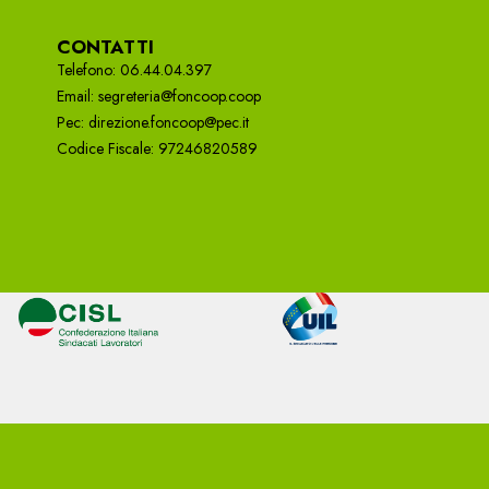
CONTATTI
Telefono: 06.44.04.397
Email: segreteria@foncoop.coop
Pec: direzione.foncoop@pec.it
Codice Fiscale: 97246820589