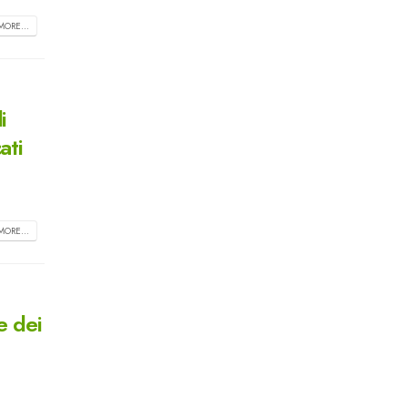
MORE...
i
ati
MORE...
e dei