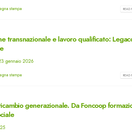
egna stampa
READ 
 transnazionale e lavoro qualificato: Lega
te
- 23 gennaio 2026
egna stampa
READ 
e e ricambio generazionale. Da Foncoop formaz
ciale
025