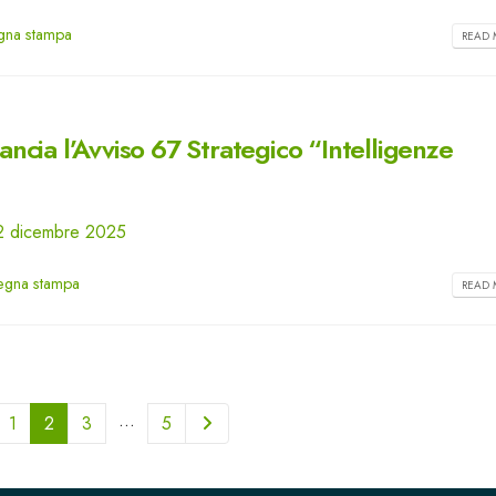
gna stampa
READ 
cia l’Avviso 67 Strategico “Intelligenze
- 2 dicembre 2025
egna stampa
READ 
…
1
2
3
5