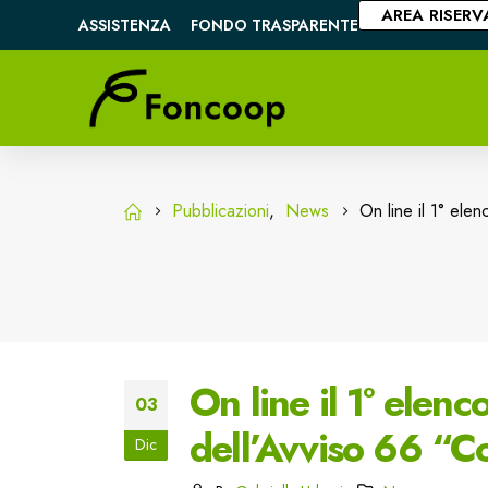
AREA RISERV
ASSISTENZA
FONDO TRASPARENTE
Pubblicazioni
,
News
On line il 1° ele
On line il 1° elenc
03
dell’Avviso 66 “C
Dic