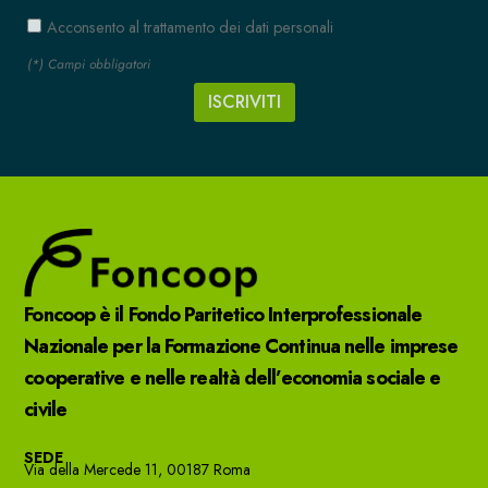
Acconsento al trattamento dei dati personali
(*) Campi obbligatori
Foncoop è il Fondo Paritetico Interprofessionale
Nazionale per la Formazione Continua nelle imprese
cooperative e nelle realtà dell’economia sociale e
civile
SEDE
Via della Mercede 11, 00187 Roma